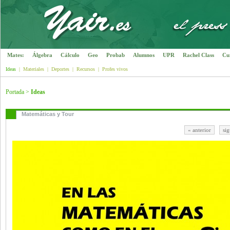
Mates:
Álgebra
Cálculo
Geo
Probab
Alumnos
UPR
Rachel Class
Cu
Ideas
|
Materiales
|
Deportes
|
Recursos
|
Profes vivos
Portada
>
Ideas
Matemáticas y Tour
« anterior
sig