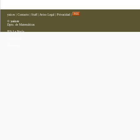
yair.es
|
Contacto
|
Staff
|
Aviso Legal
|
Privacidad
|
©
yair.es
Dpto. de Matemáticas
IES La Nucía
LA NUCÍA
(Alicante)