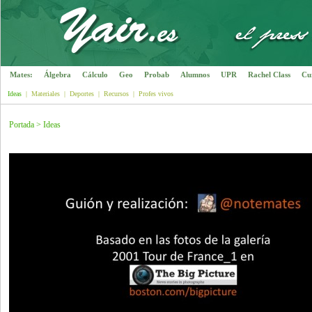
Mates:
Álgebra
Cálculo
Geo
Probab
Alumnos
UPR
Rachel Class
Cu
Ideas
|
Materiales
|
Deportes
|
Recursos
|
Profes vivos
Portada
>
Ideas