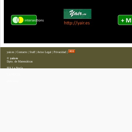
yair.es
|
Contacto
|
Staff
|
Aviso Legal
|
Privacidad
|
©
yair.es
Dpto. de Matemáticas
IES La Nucía
LA NUCÍA
(Alicante)