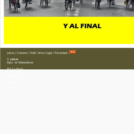
yair.es
|
Contacto
|
Staff
|
Aviso Legal
|
Privacidad
|
©
yair.es
Dpto. de Matemáticas
IES La Nucía
LA NUCÍA
(Alicante)