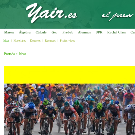
Mates:
Álgebra
Cálculo
Geo
Probab
Alumnos
UPR
Rachel Class
Cu
Ideas
|
Materiales
|
Deportes
|
Recursos
|
Profes vivos
Portada
>
Ideas