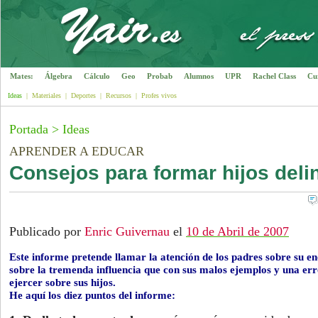
Mates:
Álgebra
Cálculo
Geo
Probab
Alumnos
UPR
Rachel Class
Cu
Ideas
|
Materiales
|
Deportes
|
Recursos
|
Profes vivos
Portada
>
Ideas
APRENDER A EDUCAR
Consejos para formar hijos deli
Publicado por
Enric Guivernau
el
10 de Abril de 2007
Este informe pretende llamar la atención de los padres sobre su e
sobre la tremenda influencia que con sus malos ejemplos y una e
ejercer sobre sus hijos.
He aquí los diez puntos del informe: