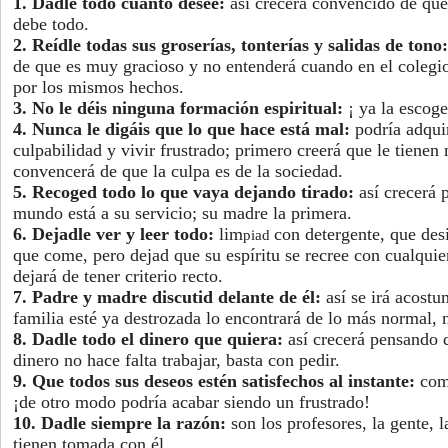
1. Dadle todo cuanto desee:
así crecerá convencido de que
debe todo.
2. Reídle todas sus groserías, tonterías y salidas de tono:
de que es muy gracioso y no entenderá cuando en el colegio
por los mismos hechos.
3. No le déis ninguna formación espiritual:
¡ ya la escog
4. Nunca le digáis que lo que hace está mal:
podría adqui
culpabilidad y vivir frustrado; primero creerá que le tienen
convencerá de que la culpa es de la sociedad.
5. Recoged todo lo que vaya dejando tirado:
así crecerá 
mundo está a su servicio; su madre la primera.
6. Dejadle ver y leer todo:
lim
con detergente, que desin
piad
que come, pero dejad que su espíritu se recree con cualquie
dejará de tener criterio recto.
7. Padre y madre discutid delante de él:
así se irá acost
familia esté ya destrozada lo encontrará de lo más normal, n
8. Dadle todo el dinero que quiera:
así crecerá pensando 
dinero no hace falta trabajar, basta con pedir.
9. Que todos sus deseos estén satisfechos al instante:
come
¡de otro modo podría acabar siendo un frustrado!
10. Dadle siempre la razón:
son los profesores, la gente, 
tienen tomada con él.