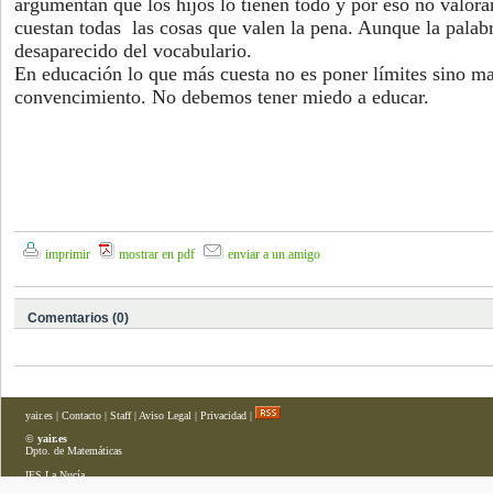
argumentan que los hijos lo tienen todo y por eso no valora
cuestan todas las cosas que valen la pena. Aunque la pala
desaparecido del vocabulario.
En educación lo que más cuesta no es poner límites sino m
convencimiento. No debemos tener miedo a educar.
imprimir
mostrar en pdf
enviar a un amigo
Comentarios (0)
yair.es
|
Contacto
|
Staff
|
Aviso Legal
|
Privacidad
|
©
yair.es
Dpto. de Matemáticas
IES La Nucía