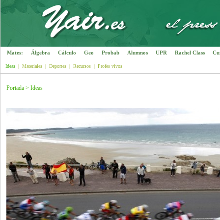
Mates:
Álgebra
Cálculo
Geo
Probab
Alumnos
UPR
Rachel Class
Cu
Ideas
|
Materiales
|
Deportes
|
Recursos
|
Profes vivos
Portada
>
Ideas