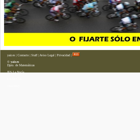
yair.es
|
Contacto
|
Staff
|
Aviso Legal
|
Privacidad
|
©
yair.es
Dpto. de Matemáticas
IES La Nucía
LA NUCÍA
(Alicante)