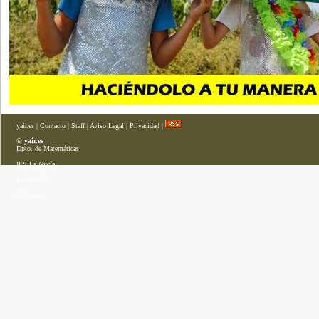
yair.es
|
Contacto
|
Staff
|
Aviso Legal
|
Privacidad
|
©
yair.es
Dpto. de Matemáticas
IES La Nucía
LA NUCÍA
(Alicante)