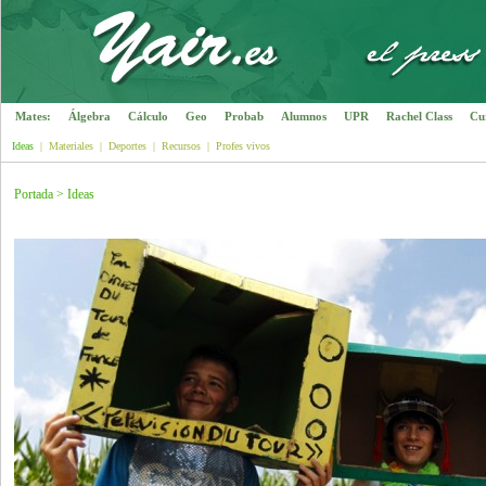
Mates:
Álgebra
Cálculo
Geo
Probab
Alumnos
UPR
Rachel Class
Cu
Ideas
|
Materiales
|
Deportes
|
Recursos
|
Profes vivos
Portada
>
Ideas