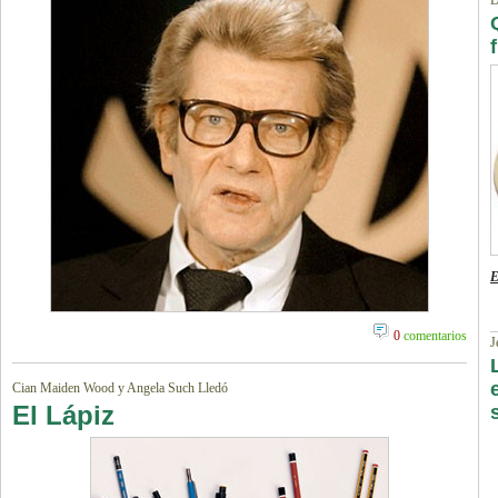
D
E
0
comentarios
J
Cian Maiden Wood y Angela Such Lledó
El Lápiz