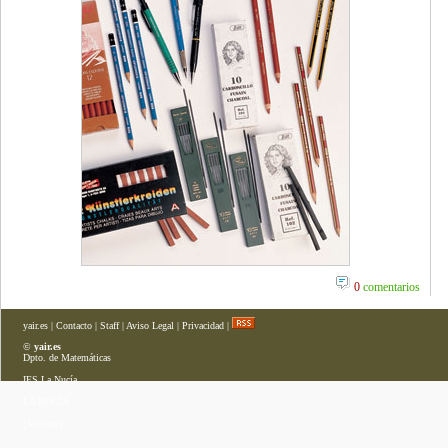
0
comentarios
yair.es
|
Contacto
|
Staff
|
Aviso Legal
|
Privacidad
|
©
yair.es
Dpto. de Matemáticas
IES La Nucía
LA NUCÍA
(Alicante)