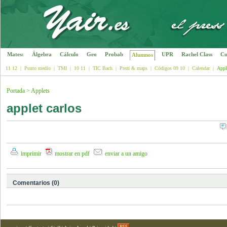
Mates:
Álgebra
Cálculo
Geo
Probab
UPR
Rachel Class
Cu
Alumnos
11 12
|
Punto medio
|
TMI
|
10 11
|
TIC Bach
|
Prezi & maps
|
Códigos 09 10
|
Calendar
|
Appl
Portada
>
Applets
applet carlos
imprimir
mostrar en pdf
enviar a un amigo
Comentarios (0)