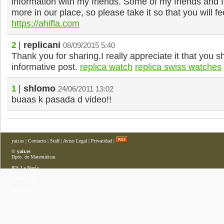
information with my friends. Some of my friends and 
more in our place, so please take it so that you will f
https://ahifla.com
|
replicani
2
08/09/2015 5:40
Thank you for sharing.I really appreciate it that you 
informative post.
replica watch
replica swiss watches
|
shlomo
1
24/06/2011 13:02
buaas k pasada d video!!
yair.es
|
Contacto
|
Staff
|
Aviso Legal
|
Privacidad
|
©
yair.es
Dpto. de Matemáticas
IES La Nucía
LA NUCÍA
(Alicante)