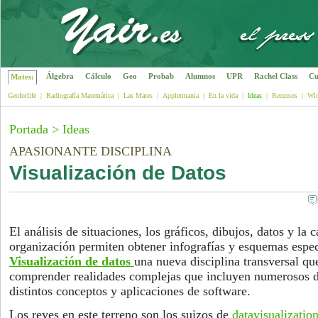
Álgebra
Cálculo
Geo
Probab
Alumnos
UPR
Rachel Class
Cu
Mates:
Geoforlife
|
Radiografía Matemática
|
Las Mates
|
Appletmania
|
En la vida
|
Ideas
|
Recursos
|
Wir
Portada
>
Ideas
APASIONANTE DISCIPLINA
Visualización de Datos
El análisis de situaciones, los gráficos, dibujos, datos y la 
organización permiten obtener infografías y esquemas espect
Visualización de datos
una nueva disciplina transversal que
comprender realidades complejas que incluyen numerosos da
distintos conceptos y aplicaciones de software.
Los reyes en este terreno son los suizos de
datavisualizatio